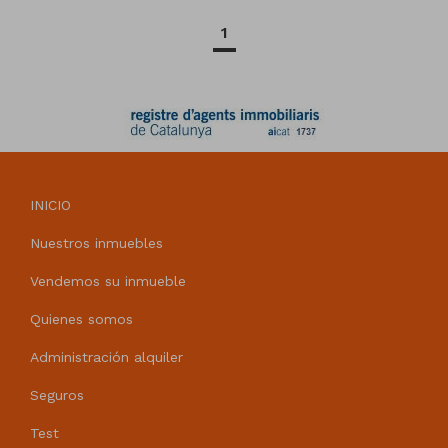
1
INICIO
Nuestros inmuebles
Vendemos su inmueble
Quienes somos
Administración alquiler
Seguros
Test