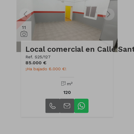
11
Ref. S25/127
85.000 €
¡Ha bajado 6.000 €!
2
m
120