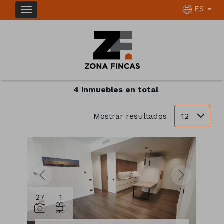
ES
INMUEBLES EN VENTA EN BADALONA
Ordenar
Filtrar
4 inmuebles en total
12
Mostrar resultados
27
1