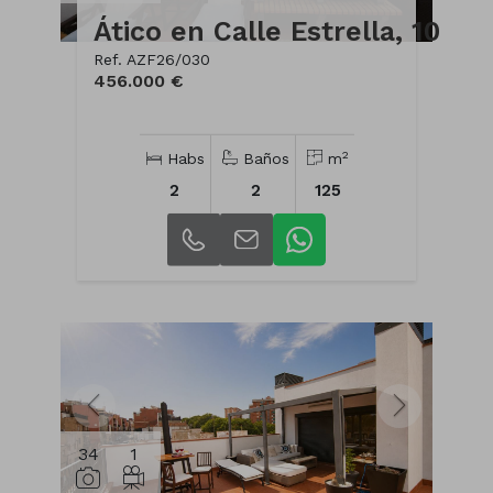
Ático en Calle Estrella, 10
Ref. AZF26/030
456.000 €
2
Habs
Baños
m
2
2
125
34
1