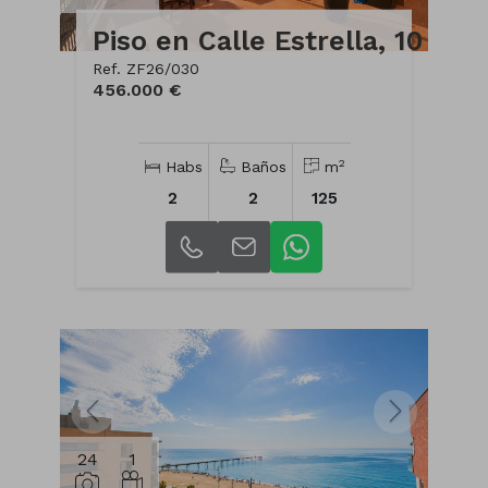
Piso en Calle Estrella, 10
Ref. ZF26/030
456.000 €
2
Habs
Baños
m
2
2
125
24
1