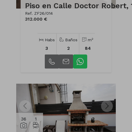
Ref. ZF26/014
312.000 €
2
Habs
Baños
m
3
2
84
36
1