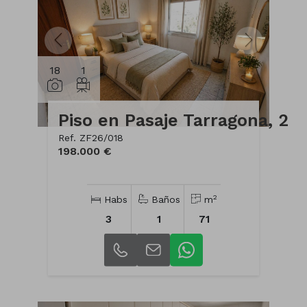
18
1
Piso en Pasaje Tarragona, 2
Ref. ZF26/018
198.000 €
2
Habs
Baños
m
3
1
71