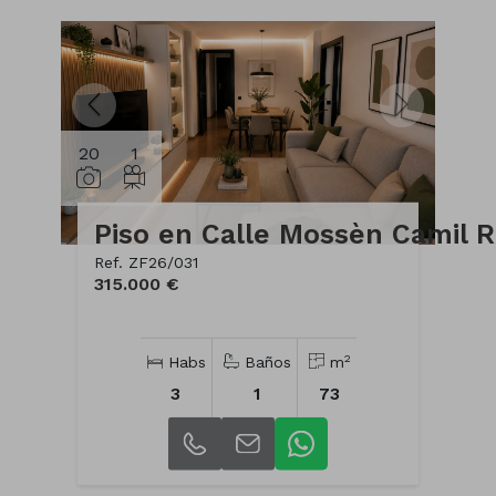
20
1
P
Ref. ZF26/031
315.000 €
2
Habs
Baños
m
3
1
73