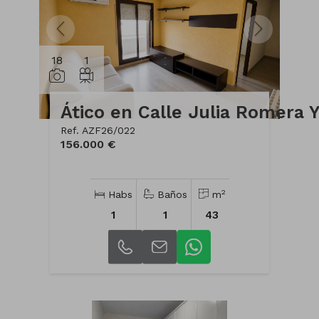
18
1
Ref. AZF26/022
156.000 €
2
Habs
Baños
m
1
1
43