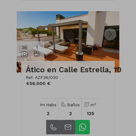
36
1
Ático en Calle Estrella, 10
Ref. AZF26/030
456.000 €
2
Habs
Baños
m
2
2
125