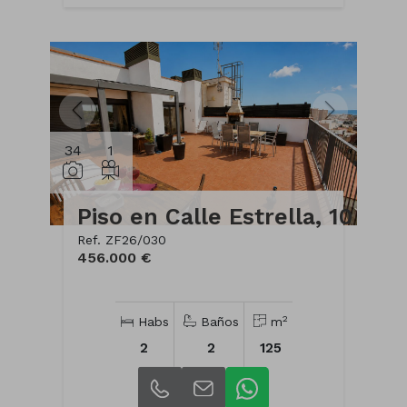
34
1
Piso en Calle Estrella, 10
Ref. ZF26/030
456.000 €
2
Habs
Baños
m
2
2
125