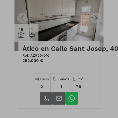
18
1
Ático en Calle Sant Josep, 4
Ref. AZF26/016
252.000 €
2
Habs
Baños
m
2
1
76