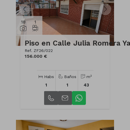
18
1
Ref. ZF26/022
156.000 €
2
Habs
Baños
m
1
1
43