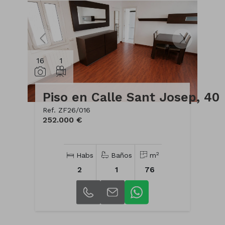
16
1
Piso en Calle Sant Josep, 40
Ref. ZF26/016
252.000 €
2
Habs
Baños
m
2
1
76