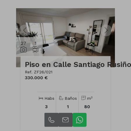
27
1
Ref. ZF26/021
330.000 €
2
Habs
Baños
m
3
1
80