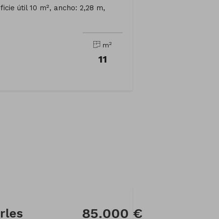
icie útil 10 m², ancho: 2,28 m,
2
m
11
85.000 €
rles