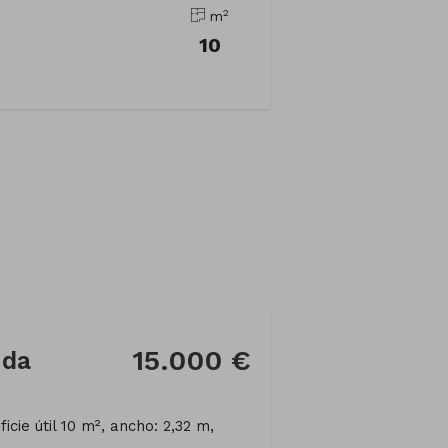
2
m
10
15.000 €
nda
icie útil 10 m², ancho: 2,32 m,