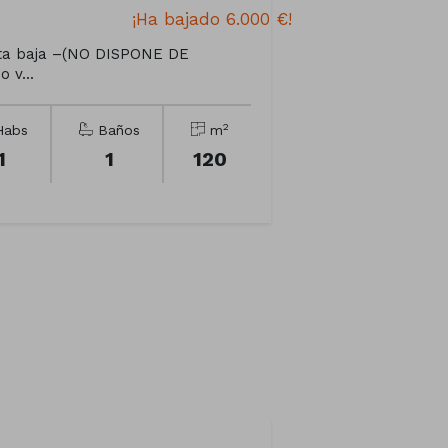
¡Ha bajado 6.000 €!
anta baja –(NO DISPONE DE
 v...
2
abs
Baños
m
1
1
120