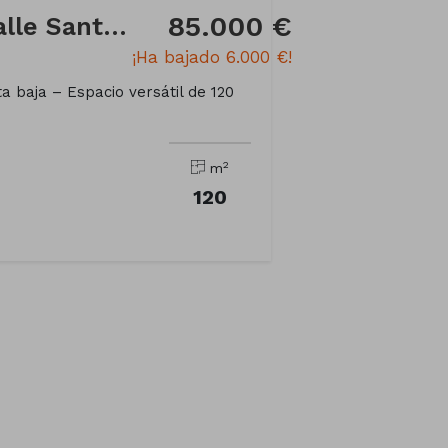
85.000 €
Local comercial en Calle Sant Carles
¡Ha bajado 6.000 €!
ta baja – Espacio versátil de 120
2
m
120