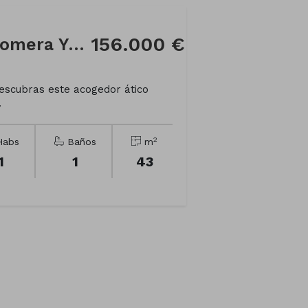
156.000 €
Ático en Calle Julia Romera Yañez, 32
scubras este acogedor ático
.
2
abs
Baños
m
1
1
43