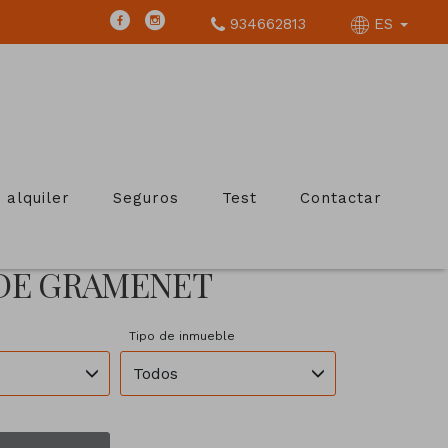
934662813
ES
 alquiler
Seguros
Test
Contactar
 DE GRAMENET
Tipo de inmueble
Todos