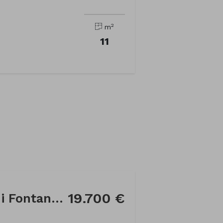
2
m
11
19.700 €
Parking en Calle Milà i Fontanals