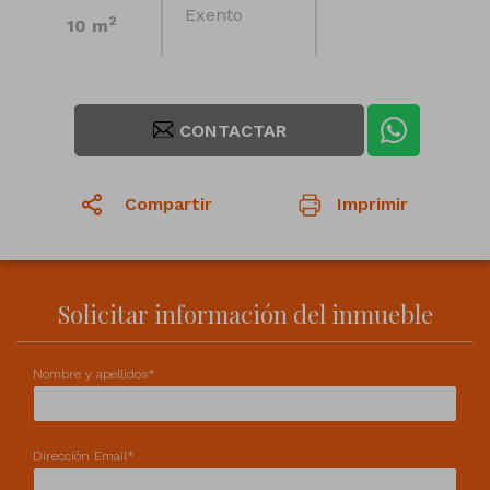
Exento
2
10 m
CONTACTAR
Compartir
Imprimir
1
/5
1
/1
Solicitar información del inmueble
Nombre y apellidos*
Dirección Email*